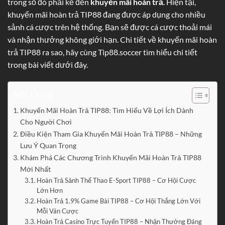
trong số đó phải kể đến
khuyến mãi hoàn trả
. Hiện tại,
khuyến mãi hoàn trả TIP88 đang được áp dụng cho nhiều
sảnh cá cược trên hệ thống. Bạn sẽ được cá cược thoải mái
và nhận thưởng không giới hạn. Chi tiết về khuyến mãi hoàn
trả TIP88 ra sao, hãy cùng Tip88.soccer tìm hiểu chi tiết
trong bài viết dưới đây.
Nội Dung
Khuyến Mãi Hoàn Trả TIP88: Tìm Hiểu Về Lợi Ích Dành
Cho Người Chơi
Điều Kiện Tham Gia Khuyến Mãi Hoàn Trả TIP88 – Những
Lưu Ý Quan Trọng
Khám Phá Các Chương Trình Khuyến Mãi Hoàn Trả TIP88
Mới Nhất
Hoàn Trả Sảnh Thể Thao E-Sport TIP88 – Cơ Hội Cược
Lớn Hơn
Hoàn Trả 1.9% Game Bài TIP88 – Cơ Hội Thắng Lớn Với
Mỗi Ván Cược
Hoàn Trả Casino Trực Tuyến TIP88 – Nhận Thưởng Đáng