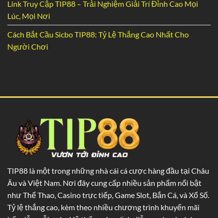
Link Truy Cập TIP88 – Trải Nghiệm Giải Trí Đỉnh Cao Mọi
Lúc, Mọi Nơi
Cách Bắt Cầu Sicbo TIP88: Tỷ Lệ Thắng Cao Nhất Cho
Người Chơi
TIP88 là một trong những nhà cái cá cược hàng đầu tại Châu
Âu và Việt Nam. Nơi đây cung cấp nhiều sản phẩm nổi bật
như Thể Thao, Casino trực tiếp, Game Slot, Bắn Cá, và Xổ Số.
Tỷ lệ thắng cao, kèm theo nhiều chương trình khuyến mãi