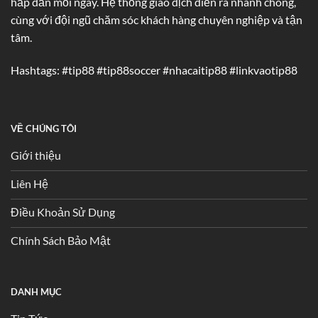
hấp dẫn mỗi ngày. Hệ thống giao dịch diễn ra nhanh chóng,
cùng với đội ngũ chăm sóc khách hàng chuyên nghiệp và tận
tâm.
Hashtags:
#tip88 #tip88soccer #nhacaitip88 #linkvaotip88
VỀ CHÚNG TÔI
Giới thiệu
Liên Hệ
Điều Khoản Sử Dụng
Chính Sách Bảo Mật
DANH MỤC