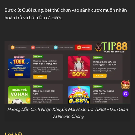
Bước 3: Cuối cùng, bet thủ chọn vào sảnh cược muốn nhận
hoàn trả và bắt đầu cá cược.
Hướng Dẫn Cách Nhận Khuyến Mãi Hoàn Trả TIP88 – Đơn Giản
Và Nhanh Chóng
Lời kết