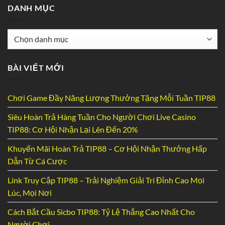
DANH MỤC
Danh
mục
BÀI VIẾT MỚI
Chơi Game Đầy Năng Lượng Thưởng Tặng Mỗi Tuần TIP88
Siêu Hoàn Trả Hàng Tuần Cho Người Chơi Live Casino
TIP88: Cơ Hội Nhận Lại Lên Đến 20%
Khuyến Mãi Hoàn Trả TIP88 – Cơ Hội Nhận Thưởng Hấp
Dẫn Từ Cá Cược
Link Truy Cập TIP88 – Trải Nghiệm Giải Trí Đỉnh Cao Mọi
Lúc, Mọi Nơi
Cách Bắt Cầu Sicbo TIP88: Tỷ Lệ Thắng Cao Nhất Cho
Người Chơi