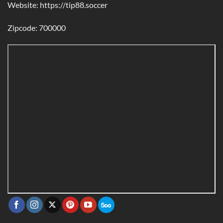
Website: https://tip88.soccer
Zipcode:
700000