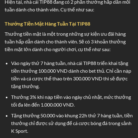
Hiện tại, nhà cái TIP88 đang có 2 phần thưởng hấp dẫn mỗi
tuần dành cho thành viên. Cụ thể như sau:
Thưởng Tiền Mặt Hàng Tuần Tại TIP88
Thưởng tiền mặt là một trong những sự kiện ưu đãi hàng
tuần hấp dẫn dành cho thành viên. Sẽ có 3 khoản thưởng
tiền mặt lớn dành cho người chơi, cụ thể như sau:
Vào ngày thứ 7 hàng tuần, nhà cái TIP88 triển khai tặng
tiền thưởng 100.000 VND dành cho bet thủ. Chỉ cần nạp
tiền và cá cược thể thao trên 300.000 VND thì sẽ được
tặng thưởng.
Thưởng 3% khi nạp tiền vào ngày chủ nhật, mức thưởng
tối đa lên đến 1.000.000 VND.
Tặng thưởng 50.000 vào khung 22h thứ 7 hàng tuần, tiền
thưởng chỉ được sử dụng để cá cược bóng đá trong sảnh
K Sport.