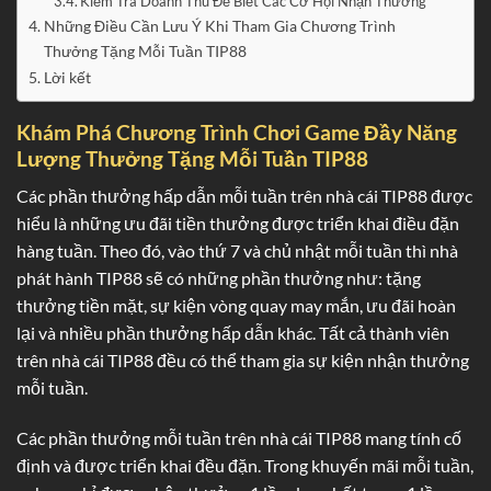
Kiểm Tra Doanh Thu Để Biết Các Cơ Hội Nhận Thưởng
Những Điều Cần Lưu Ý Khi Tham Gia Chương Trình
Thưởng Tặng Mỗi Tuần TIP88
Lời kết
Khám Phá Chương Trình Chơi Game Đầy Năng
Lượng Thưởng Tặng Mỗi Tuần TIP88
Các phần thưởng hấp dẫn mỗi tuần trên nhà cái TIP88 được
hiểu là những ưu đãi tiền thưởng được triển khai điều đặn
hàng tuần. Theo đó, vào thứ 7 và chủ nhật mỗi tuần thì nhà
phát hành TIP88 sẽ có những phần thưởng như: tặng
thưởng tiền mặt, sự kiện vòng quay may mắn, ưu đãi hoàn
lại và nhiều phần thưởng hấp dẫn khác. Tất cả thành viên
trên nhà cái TIP88 đều có thể tham gia sự kiện nhận thưởng
mỗi tuần.
Các phần thưởng mỗi tuần trên nhà cái TIP88 mang tính cố
định và được triển khai đều đặn. Trong khuyến mãi mỗi tuần,