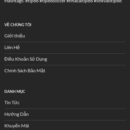
Hashtags:
#tip88 #tip88soccer #nhacaitip88 #linkvaotip88
VỀ CHÚNG TÔI
Giới thiệu
Liên Hệ
Điều Khoản Sử Dụng
Chính Sách Bảo Mật
DANH MỤC
Tin Tức
Hướng Dẫn
Khuyến Mãi