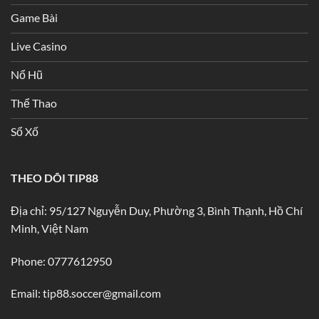
Game Bài
Live Casino
Nổ Hũ
Thể Thao
Sổ Xố
THEO DÕI TIP88
Địa chỉ:
95/127 Nguyễn Duy, Phường 3, Bình Thạnh, Hồ Chí
Minh, Việt Nam
Phone:
0777612950
Email:
tip88.soccer@gmail.com