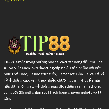
TIP88 là một trong những nhà cái cá cược hàng đầu tại Châu
Âu và Việt Nam. Nơi đây cung cấp nhiều sản phẩm nổi bật
như Thể Thao, Casino trực tiếp, Game Slot, Bắn Cá, và Xổ Số.
Tỷ lệ thắng cao, kèm theo nhiều chương trình khuyến mãi
hấp dẫn mỗi ngày. Hệ thống giao dịch diễn ra nhanh chóng,
cùng với đội ngũ chăm sóc khách hàng chuyên nghiệp và tận
tâm.