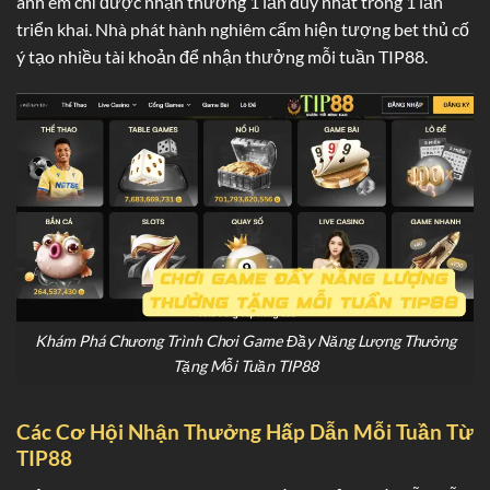
anh em chỉ được nhận thưởng 1 lần duy nhất trong 1 lần
triển khai. Nhà phát hành nghiêm cấm hiện tượng bet thủ cố
ý tạo nhiều tài khoản để nhận thưởng mỗi tuần TIP88.
Khám Phá Chương Trình Chơi Game Đầy Năng Lượng Thưởng
Tặng Mỗi Tuần TIP88
Các Cơ Hội Nhận Thưởng Hấp Dẫn Mỗi Tuần Từ
TIP88