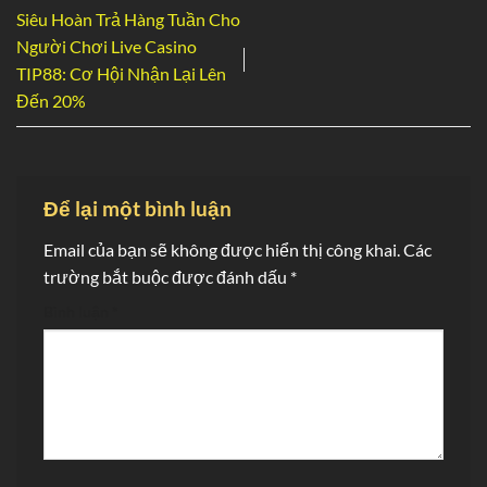
Siêu Hoàn Trả Hàng Tuần Cho
Người Chơi Live Casino
TIP88: Cơ Hội Nhận Lại Lên
Đến 20%
Để lại một bình luận
Email của bạn sẽ không được hiển thị công khai.
Các
trường bắt buộc được đánh dấu
*
Bình luận
*